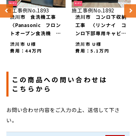
キッチン
キッチン
施工事例No.1893
施工事例No.1892
渋川市 食洗機工事
渋川市 コンロ下収納
〈Panasonic フロン
工事 〈リンナイ コ
トオープン食洗機
ンロ下部専用キャビネ
NP-45EF1WPE 単品
ット 幅60ｃｍ 高
渋川市 U様
渋川市 U様
販売後付け用〉
さ58ｃｍ UKC-605-
費用：44万円
費用：5.1万円
B〉
この商品への問い合わせは
こちらから
お問い合わせ内容をご入力の上、送信して下さ
い。