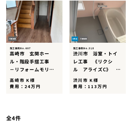
介護保険
お風呂
介護保険
施工事例No.607
施工事例No.318
高崎市 玄関ホー
渋川市 浴室・トイ
ル・階段手摺工事
レ工事 《リクシ
－リフォームモリハ
ル アライズC》 －
ウスー
リフォームモリハウ
高崎市 K様
渋川市 K様
スー
費用：24万円
費用：113万円
全4件