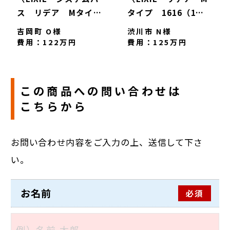
ス リデア Mタイ
タイプ 1616（1
プ 1616サイズ（1
坪）〉
吉岡町 O様
渋川市 N様
坪）+乾燥暖房機〉
費用：122万円
費用：125万円
この商品への問い合わせは
こちらから
お問い合わせ内容をご入力の上、送信して下さ
い。
お名前
必須