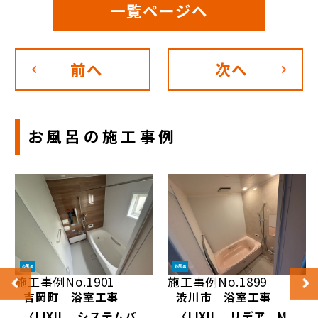
一覧ページへ
前へ
次へ
お風呂
の施工事例
お風呂
お風呂
施工事例No.1901
施工事例No.1899
吉岡町 浴室工事
渋川市 浴室工事
〈LIXIL システムバ
〈LIXIL リデア M