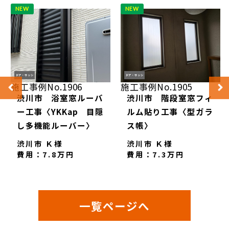
NEW
NEW
ドア・サッシ
ドア・サッシ
施工事例No.1906
施工事例No.1905
渋川市 浴室窓ルーバ
渋川市 階段室窓フィ
ー工事〈YKKap 目隠
ルム貼り工事〈型ガラ
し多機能ルーバー〉
ス帳〉
渋川市 Ｋ様
渋川市 Ｋ様
費用：7.8万円
費用：7.3万円
一覧ページへ