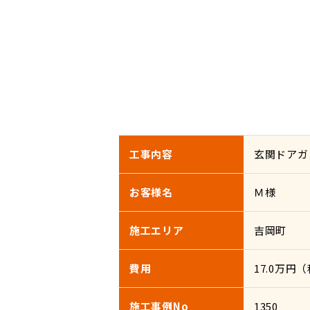
工事内容
玄関ドアガ
お客様名
Ｍ様
施工エリア
吉岡町
費用
17.0万円
施工事例No
1350