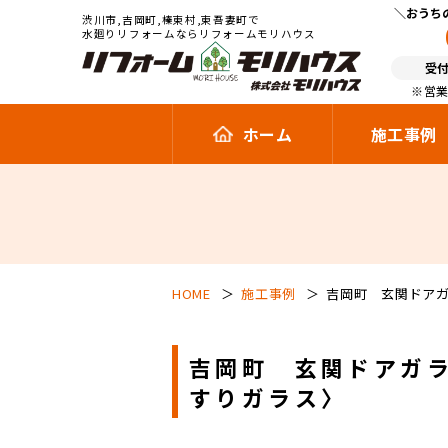
おうち
渋川市,吉岡町,榛東村,東吾妻町で
水廻りリフォームならリフォームモリハウス
受付
※営業
ホーム
施工事例
HOME
施工事例
吉岡町 玄関ドアガ
吉岡町 玄関ドアガラ
すりガラス〉