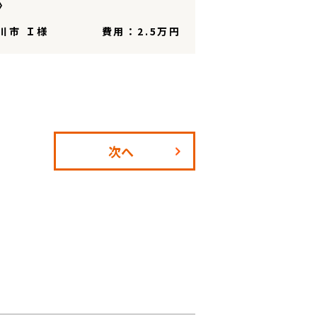
〉
川市 Ｉ様
費用：2.5万円
次へ