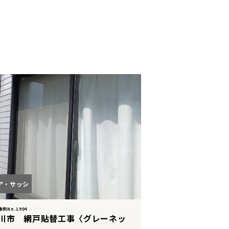
ア・サッシ
例No.1904
川市 網戸貼替工事〈グレーネッ