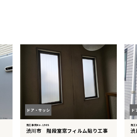
ドア・サッシ
ド
施工事例No.1905
施工事
渋川市 階段室窓フィルム貼り工事
渋