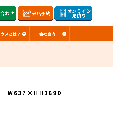
オンライン
い合わせ
来店予約
見積り
ハウスとは？
会社案内
〉
W637×HH1890