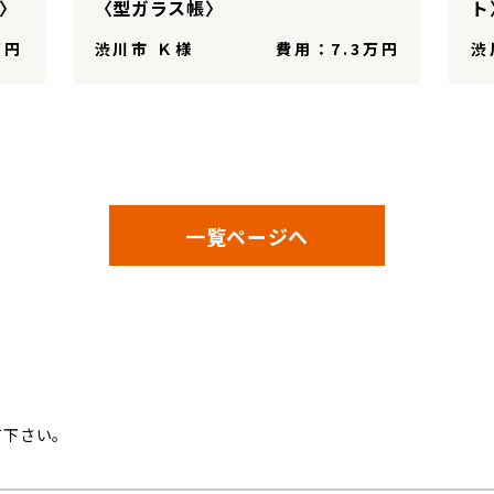
ー〉
〈型ガラス帳〉
ト
万円
渋川市 Ｋ様
費用：7.3万円
渋
一覧ページへ
ム
て下さい。