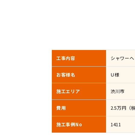
工事内容
シャワーヘ
お客様名
U様
施工エリア
渋川市
費用
2.5万円（
施工事例No
1411