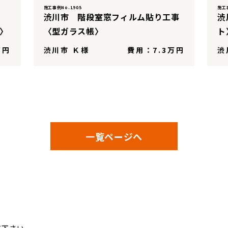
施工事例No.1905
施工事
渋川市 階段室窓フィルム貼り工事
渋
ー〉
〈型ガラス帳〉
ト
万円
渋川市 Ｋ様
費用：7.3万円
渋
一覧ページへ
ム
て下さい。