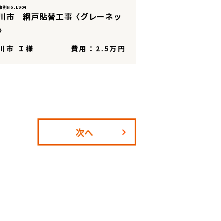
例No.1904
川市 網戸貼替工事〈グレーネッ
〉
川市 Ｉ様
費用：2.5万円
次へ