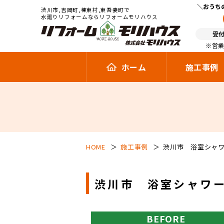
おうち
渋川市,吉岡町,榛東村,東吾妻町で
水廻りリフォームならリフォームモリハウス
受付
※営業
ホーム
施工事例
HOME
施工事例
渋川市 浴室シャワー
渋川市 浴室シャワー
BEFORE