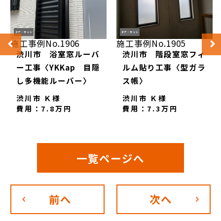
ドア・サッシ
ドア・サッシ
施工事例No.1906
施工事例No.1905
渋川市 浴室窓ルーバ
渋川市 階段室窓フィ
ー工事〈YKKap 目隠
ルム貼り工事〈型ガラ
し多機能ルーバー〉
ス帳〉
渋川市 Ｋ様
渋川市 Ｋ様
費用：7.8万円
費用：7.3万円
一覧ページへ
前へ
次へ