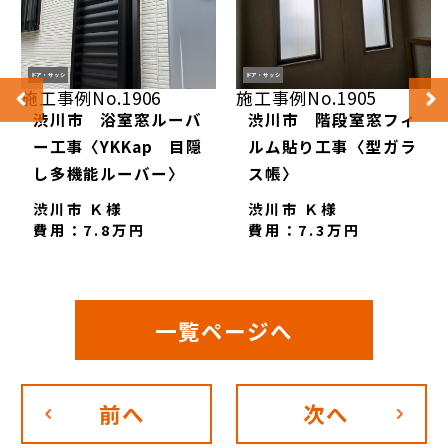
ドア・サッシ
ドア・サッシ
施工事例No.1906
施工事例No.1905
渋川市 浴室窓ルーバ
渋川市 階段室窓フィ
ー工事〈YKKap 目隠
ルム貼り工事〈型ガラ
し多機能ルーバー〉
ス帳〉
渋川市 Ｋ様
渋川市 Ｋ様
費用：7.8万円
費用：7.3万円
一覧ページへ
前へ
次へ