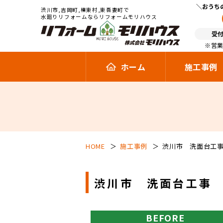
おうち
渋川市,吉岡町,榛東村,東吾妻町で
水廻りリフォームならリフォームモリハウス
受付
※営業
ホーム
施工事例
HOME
施工事例
渋川市 洗面台工事 
渋川市 洗面台工事 
BEFORE