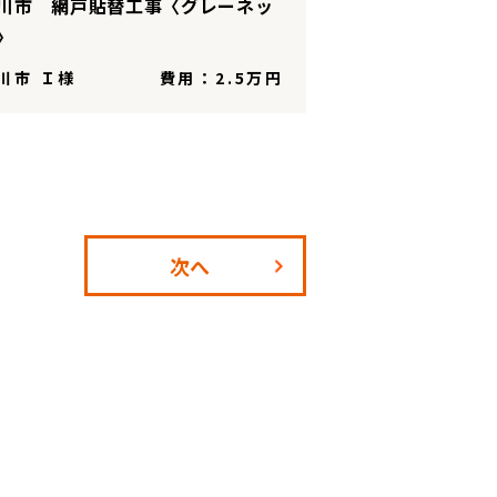
川市 網戸貼替工事〈グレーネッ
〉
川市 Ｉ様
費用：2.5万円
次へ