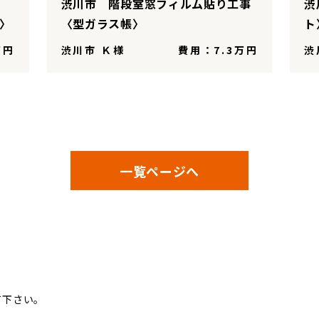
渋川市 階段室窓フィルム貼り工事
渋
ー〉
〈型ガラス帳〉
ト
万円
渋川市 Ｋ様
費用：7.3万円
渋
一覧ページへ
ム
て下さい。