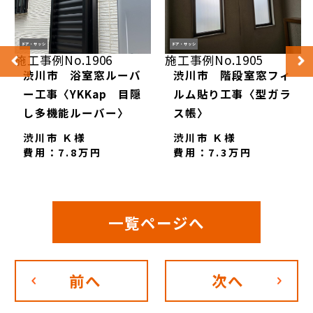
ドア・サッシ
ドア・サッシ
施工事例No.1906
施工事例No.1905
渋川市 浴室窓ルーバ
渋川市 階段室窓フィ
ー工事〈YKKap 目隠
ルム貼り工事〈型ガラ
し多機能ルーバー〉
ス帳〉
渋川市 Ｋ様
渋川市 Ｋ様
費用：7.8万円
費用：7.3万円
一覧ページへ
前へ
次へ