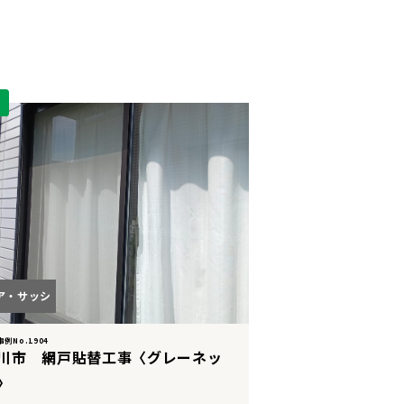
W
ア・サッシ
例No.1904
川市 網戸貼替工事〈グレーネッ
〉