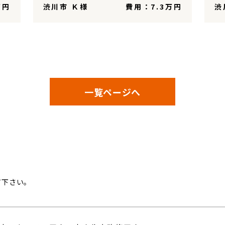
万円
渋川市 Ｋ様
費用：7.3万円
渋
一覧ページへ
ム
て下さい。