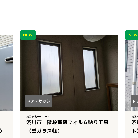
NEW
NE
ドア・サッシ
ド
施工事例No.1905
施工事
渋川市 階段室窓フィルム貼り工事
渋
ー〉
〈型ガラス帳〉
ト