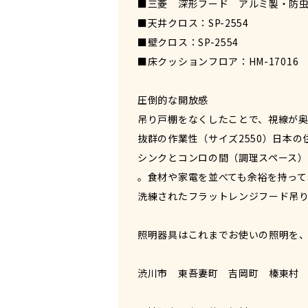
■三菱 深形フード アルミ製・防虫網付
■天井クロス：SP-2554
■壁クロス：SP-2554
■床クッションフロア：HM-17016
圧倒的な開放感
吊り戸棚をなくしたことで、視線が奥
抜群の作業性（サイズ2550）日本
シンクとコンロの間（調理スペース
。食材や家電を並べても余裕を持って
洗練されたフラットレンジフード吊
照明器具はこれまでお使いの照明を
渋川市 東吾妻町 吉岡町 榛東村