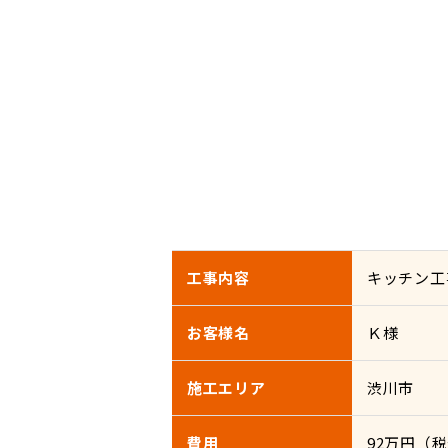
工事内容
キッチン工
お客様名
Ｋ様
施工エリア
渋川市
費用
92万円（