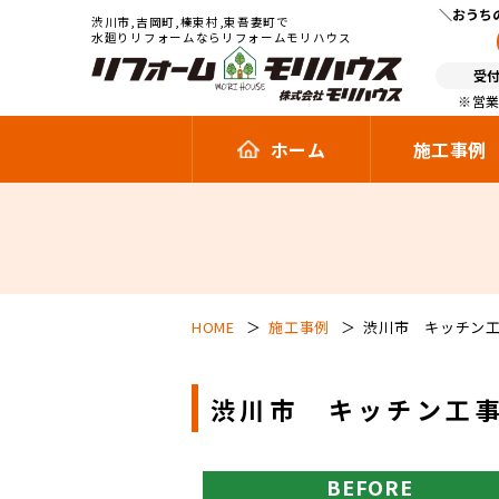
おうち
渋川市,吉岡町,榛東村,東吾妻町で
水廻りリフォームならリフォームモリハウス
受付
※営業
ホーム
施工事例
HOME
施工事例
渋川市 キッチン
渋川市 キッチン工
BEFORE