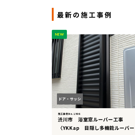
最新の施工事例
NEW
ドア・サッシ
施工事例No.1906
渋川市 浴室窓ルーバー工事
〈YKKap 目隠し多機能ルーバ