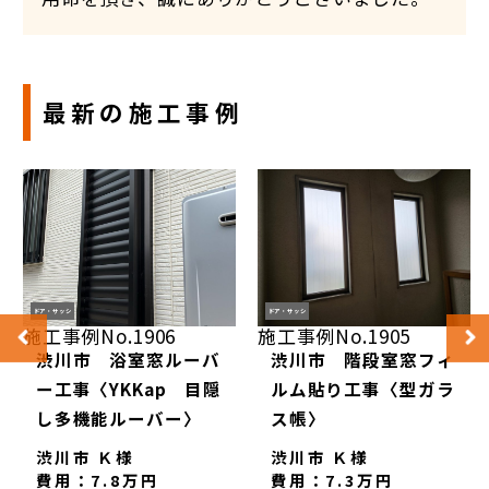
最新の施工事例
ドア・サッシ
ドア・サッシ
施工事例No.1906
施工事例No.1905
渋川市 浴室窓ルーバ
渋川市 階段室窓フィ
ー工事〈YKKap 目隠
ルム貼り工事〈型ガラ
し多機能ルーバー〉
ス帳〉
渋川市 Ｋ様
渋川市 Ｋ様
費用：7.8万円
費用：7.3万円